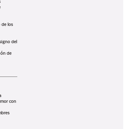
s
e
 de los
signo del
ión de
a
 amor con
mbres