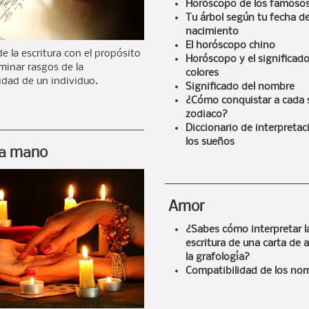
Horóscopo de los famoso
Tu árbol según tu fecha d
nacimiento
El horóscopo chino
e la escritura con el propósito
Horóscopo y el significado
minar rasgos de la
colores
idad de un individuo.
Significado del nombre
¿Cómo conquistar a cada 
zodiaco?
Diccionario de interpretac
los sueños
la mano
Amor
¿Sabes cómo interpretar l
escritura de una carta de
la grafología?
Compatibilidad de los no