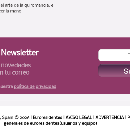
l arte de la quiromancia, el
eer la mano
l Newsletter
s novedades
n tu correo
 nuestra
política de privacidad
, Spain © 2026 |
Euroresidentes
|
AVISO LEGAL
|
ADVERTENCIA
|
P
generales de euroresidentes(usuarios y equipo)