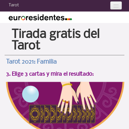
Tarot
Tarot 2021
Tarot hoy
Tirada gratis del
Tu carta
Tarot
Tarot gratis
Tarot 2021: Familia
Consultas de Tarot
3. Elige 3 cartas y mira el resultado:
Curso de Tarot
Otros