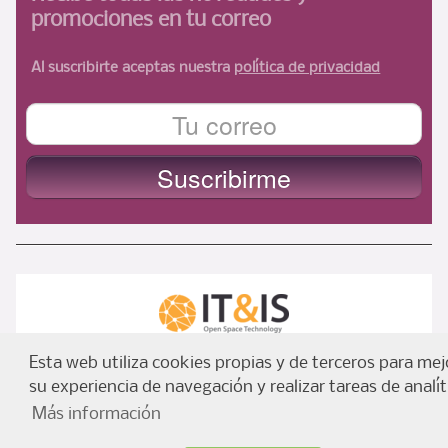
promociones en tu correo
Al suscribirte aceptas nuestra
política de privacidad
ItyIs Siglo XXI
| España, Spain © 2021 |
Euroresidentes
|
Esta web utiliza cookies propias y de terceros para mej
AVISO LEGAL
|
ADVERTENCIA
|
Principios generales de
su experiencia de navegación y realizar tareas de analít
euroresidentes(usuarios y equipo)
Más información
Cookies en Euroresidentes