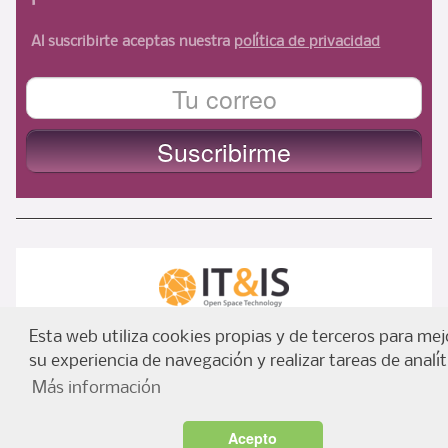
Al suscribirte aceptas nuestra
política de privacidad
ItyIs Siglo XXI
| España, Spain © 2021 |
Euroresidentes
|
Esta web utiliza cookies propias y de terceros para mej
AVISO LEGAL
|
ADVERTENCIA
|
Principios generales de
su experiencia de navegación y realizar tareas de analít
euroresidentes(usuarios y equipo)
Más información
Cookies en Euroresidentes