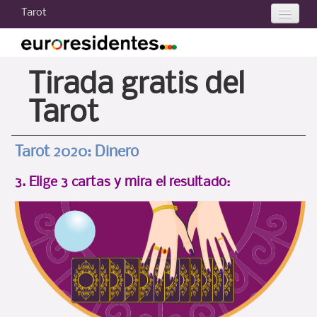
Tarot
Tarot 2021
Tarot hoy
Tirada gratis del
Tu carta
Tarot
Tarot gratis
Tarot 2020: Dinero
Consultas de Tarot
3. Elige 3 cartas y mira el resultado:
Curso de Tarot
Otros