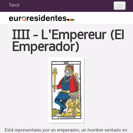
Tarot
Tarot 2021
Tarot hoy
IIII - L'Empereur (El
Tu carta
Emperador)
Tarot gratis
Consultas de Tarot
Curso de Tarot
Otros
Está representado por un emperador, un hombre sentado en